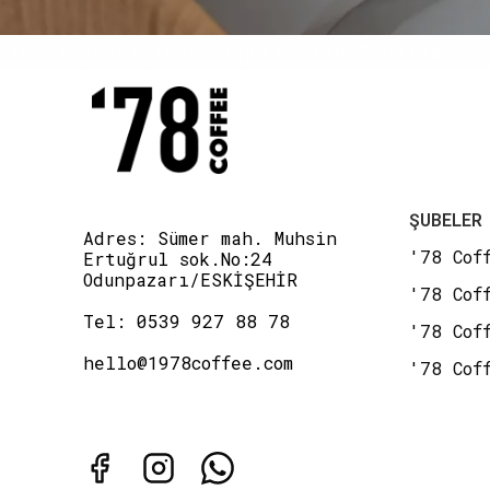
Alışverişinde Sepette %10 İndirim
Yeni 
ŞUBELER
Adres: Sümer mah. Muhsin
'78 Cof
Ertuğrul sok.No:24
Odunpazarı/ESKİŞEHİR
'78 Cof
Tel: 0539 927 88 78
'78 Cof
hello@1978coffee.com
'78 Cof