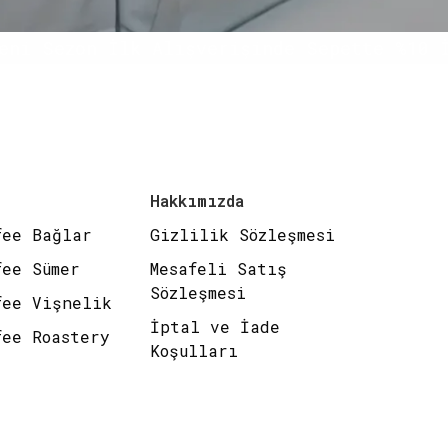
Sezon İlk Alışverişinde Sepette %10 İndi
Hakkımızda
fee Bağlar
Gizlilik Sözleşmesi
fee Sümer
Mesafeli Satış
Sözleşmesi
fee Vişnelik
İptal ve İade
fee Roastery
Koşulları