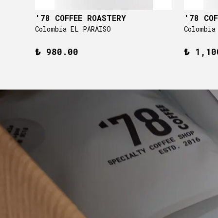
'78 COFFEE ROASTERY
'78 COF
TIMEMORE Basic 2.0 Zamanlayıcılı Elektronik Tartı
Colombia EL PARAISO
Colombia
₺ 980.00
₺ 1,10