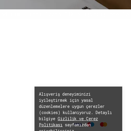
rim
Yeni Sezon İlk Alışverişinde Sepett
Alışveriş deneyiminizi
iyileştirmek için yasal
düzenlemelere uygun çerezler
(cookies) kullanıyoruz. Detaylı
bilgiye
Gizlilik ve Çerez
Politikası
sayfamızdan
erişebilirsiniz.