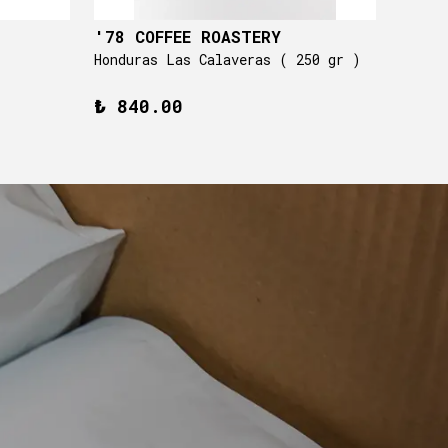
'78 COFFEE ROASTERY
'78 
Honduras Las Calaveras ( 250 gr )
Hondu
₺ 840.00
₺ 2,