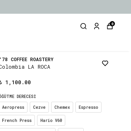
0
'78 COFFEE ROASTERY
Colombia LA ROCA
₺ 1,100.00
ÖĞÜTME DERECESİ
Aeropress
Cezve
Chemex
Espresso
French Press
Hario V60