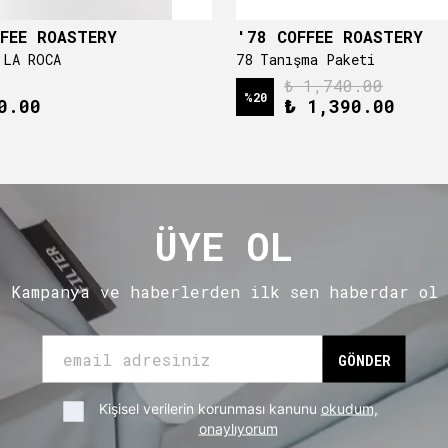
FEE ROASTERY
'78 COFFEE ROASTERY
 LA ROCA
78 Tanışma Paketi
₺ 1,740.00
%
20
0.00
₺ 1,390.00
ÜYE OL
Kampanya ve haberlerden ilk sen haberdar ol
GÖNDER
Kişisel verilerin korunması kanunu
okudum,
onaylıyorum