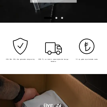
256 Bit SSL ile güvende alışveriş
850 TL ve üzeri siparişlerde kargo
15 iş günü içerisinde iade
bedava
ÜYE OL